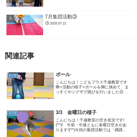
7月集団活動③
2026.07.21
関連記事
ボール
未分類
こんにちは！こどもプラス千歳教室です
🙈⭐活動の様子⭐ボールを脚に挟めて、ま
っすぐやジグザグ跳びを行いました😊ジ
グザグ跳びでは、目印を見ながら届くよ
うに腕や膝を使って一生懸命跳ぼうとす
る姿が見られました。目印に意識が向き
慎重に跳ぶお子さんが多...
3/3 金曜日の様子
未分類
こんにちは！千歳教室の空き状況です!
(^^)! 午前・午後ともに各曜日空きがあ
ります!(^^)今回の集団活動では「縄跳
び」をしました！😊まずは、前跳び！み