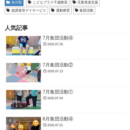
未分類
こどもプラス千歳教室
児童発達支援
放課後等デイサービス
運動療育
集団活動
人気記事
7月集団活動④
2026.07.25
7月集団活動②
2026.07.13
7月集団活動①
2026.07.04
6月集団活動④
2026.07.01