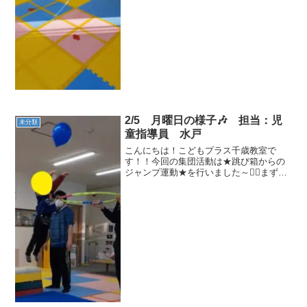
んな一生懸命飛んでいました！！👍跳べ
る回数も増えてきたね！！最後に年齢ご
とチームを作り...
2/5 月曜日の様子🎶 担当：児
未分類
童指導員 水戸
こんにちは！こどもプラス千歳教室で
す！！今回の集団活動は★跳び箱からの
ジャンプ運動★を行いました～🤸‍♂️まずは
跳び箱へ登ってもらい、先生の手に向か
ってハイタッチ！🙏しっかり高くジャン
プができていましたよ～🤩お次は～風船
を使ったダンクシュー...