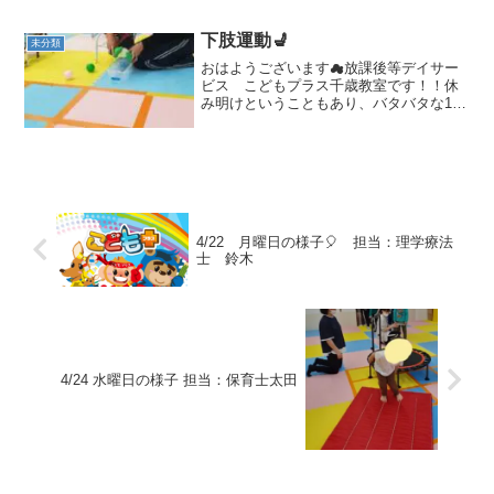
下肢運動💺
未分類
おはようございます☁放課後等デイサー
ビス こどもプラス千歳教室です！！休
み明けということもあり、バタバタな1日
でした💧⭐活動の様子⭐椅子に座り足の裏
や指先を使ってボール運びをしました。
指先を使う子や上手に足の裏を使って、
落ちないように運ぶこ...
4/22 月曜日の様子🎈 担当：理学療法
士 鈴木
4/24 水曜日の様子 担当：保育士太田