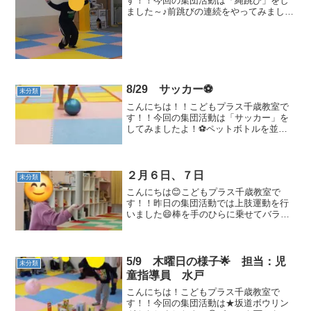
す！！今回の集団活動は「縄跳び」をし
ました～♪前跳びの連続をやってみました
が、みんな上手になっています！先生た
ちもびっくり～Σ（・□・；）子供の成長
は素晴らしいものですね～～😊😊学校や
幼稚園も始まってきたとこ...
8/29 サッカー⚽
未分類
こんにちは！！こどもプラス千歳教室で
す！！今回の集団活動は「サッカー」を
してみましたよ！⚽ペットボトルを並べ
て～✨ドリブルしてからのシュート！！
🌟ドリブルを力を調節しながら進んでお
りました！👏ペットボトルに当たった際
には、子どもたちも大喜び...
２月６日、７日
未分類
こんにちは😊こどもプラス千歳教室で
す！！昨日の集団活動では上肢運動を行
いました😄棒を手のひらに乗せてバラン
スを取る！！というのをやってみまし
た！！どうすれば落ちないのか見よう見
まねでやってみたり、難しくて手で持っ
てしまう場面もありました😅先...
5/9 木曜日の様子🌟 担当：児
未分類
童指導員 水戸
こんにちは！こどもプラス千歳教室で
す！！今回の集団活動は★坂道ボウリン