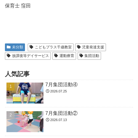
保育士 窪田
未分類
こどもプラス千歳教室
児童発達支援
放課後等デイサービス
運動療育
集団活動
人気記事
7月集団活動④
2026.07.25
7月集団活動②
2026.07.13