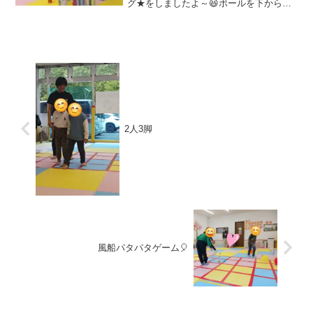
グ★をしましたよ～😆ボールを下から投
げて～坂道になっているテーブルに投げ
てバウンドさせてみました！！😙みんな
見事にピンに当たって教室は大盛り上が
り～🎶次は、坂から転がして...
2人3脚
風船パタパタゲーム🎈