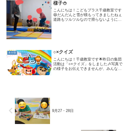
様子⛄
こんにちは！こどもプラス千歳教室です
😆だんだんと雪が積もってきましたねぇ
道路もツルツルなので滑らないように気
をつけてくださいね！！さて、木曜日は
跳び箱をバラバラに使用して順番に跳び
越えるゲームをしました！！普段と違う
使い方に戸惑ってはいたも...
○×クイズ
未分類
こんにちは！千歳教室です🌟昨日の集団
活動は「○×クイズ」をしました🎶写真で
の様子をお伝えできませんが、みんな真
剣に考えていました🤔🤔こんな問題を出
してみました💡💡１ ぱんだのしっぽは黒
い？ 答え ✕...
9月27・28日