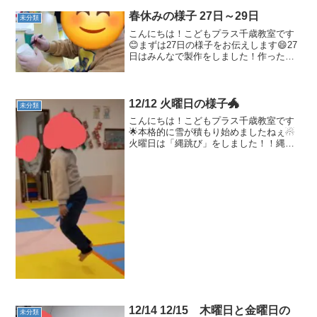
春休みの様子 27日～29日
未分類
こんにちは！こどもプラス千歳教室です
😊まずは27日の様子をお伝えします😄27
日はみんなで製作をしました！作ったも
のを使ってミニゲームもしましたよ🤩そ
して28日はお昼ご飯のお買い物をしにダ
イイチに行ってきました🎶パンやおにぎ
りなど、みんな好き...
12/12 火曜日の様子🐲
未分類
こんにちは！こどもプラス千歳教室です
🌟本格的に雪が積もり始めましたねぇ☃
火曜日は「縄跳び」をしました！！縄跳
びは今も昔も変わらぬ楽しい遊びです
ね。実は体を鍛えるのにとても最適な遊
びなのです！！縄を回す腕の力と手首の
しなやかさ、跳ぶための足の...
12/14 12/15 木曜日と金曜日の
未分類