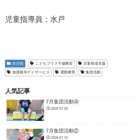
児童指導員：水戸
未分類
こどもプラス千歳教室
児童発達支援
放課後等デイサービス
運動療育
集団活動
人気記事
7月集団活動④
2026.07.25
7月集団活動②
2026.07.13