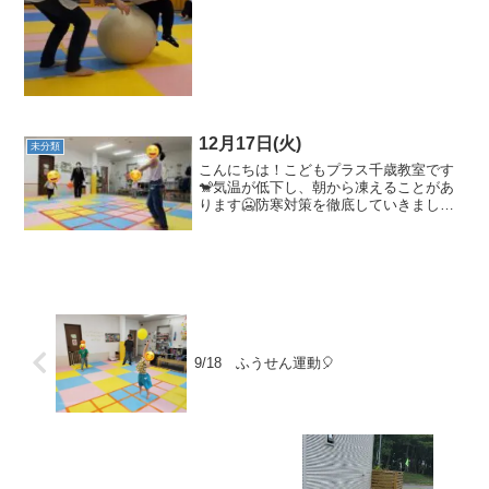
ープしたりとバランスボール本来の遊
び...
12月17日(火)
未分類
こんにちは！こどもプラス千歳教室です
🐒気温が低下し、朝から凍えることがあ
ります🥶防寒対策を徹底していきましょ
う😖🌟活動の様子🌟ボールを投げると
き、コミュニケーションの一環として相
手の名前を呼びながら行いました！友達
の名前が出てこず、立ち尽く...
9/18 ふうせん運動🎈