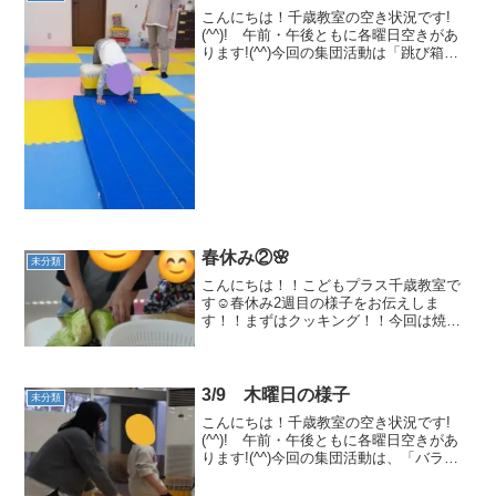
こんにちは！千歳教室の空き状況です!
(^^)! 午前・午後ともに各曜日空きがあ
ります!(^^)今回の集団活動は「跳び箱」
をしました！😊手を跳び箱の奥について
～ぴょん！と跳んでみました！(#^.^#)最
後は3段に挑戦！小さいお友達から大きい
お...
春休み②🌸
未分類
こんにちは！！こどもプラス千歳教室で
す☺️春休み2週目の様子をお伝えしま
す！！まずはクッキング！！今回は焼き
そば作りをしましたよ～😆キャベツや玉
ねぎを切って、お肉を入れて炒めて美味
しい焼きそばができました😄31日にはお
誕生日会とお楽しみ会を...
3/9 木曜日の様子
未分類
こんにちは！千歳教室の空き状況です!
(^^)! 午前・午後ともに各曜日空きがあ
ります!(^^)今回の集団活動は、「バラン
スボール」をしました！！(#^.^#)10回連
続でバウンドしたり、足に挟んで10秒キ