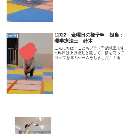
12/22 金曜日の様子👑 担当：
未分類
理学療法士 鈴木
こんにちは！こどもプラス千歳教室です
⛄昨日は上肢運動と題して、指を使って
コップを運ぶゲームをしました！！両方
の人差し指でコップを挟んで同じ色のコ
ーンにはめるというものだったのですが
これがまた意外と難しかったです💦挟む
力が弱いとすぐ落ちてしま...