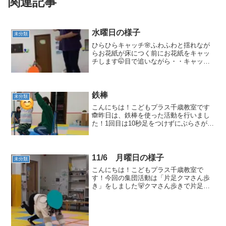
関連記事
水曜日の様子
未分類
ひらひらキャッチ🌸ふわふわと揺れなが
らお花紙が床につく前にお花紙をキャッ
チします🤭目で追いながら・・キャッ
チ！！うまくい取れた子も取れなかった
子も頑張っていました。最後はワニ歩き
🐊🐊だんだん上手になってきています。
積み重ねって大事ですね～～...
鉄棒
未分類
こんにちは！こどもプラス千歳教室です
🙈昨日は、鉄棒を使った活動を行いまし
た！1回目は10秒足をつけずにぶらさが
る。2回目はぶら下がりながら積み木を足
でかごに移す。ということを行いまし
た！！手の力を使うためぶら下がり終え
た後、「いたい～」と手...
11/6 月曜日の様子
未分類
こんにちは！こどもプラス千歳教室で
す！今回の集団活動は「片足クマさん歩
き」をしました🐻クマさん歩きで片足を
上げて歩いてみました！少し難しい内容
でしたが、慣れてくるとスムーズに歩く
ことができていました！これからレベル
アップした技にどんどんチャ...