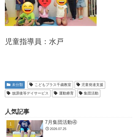
児童指導員：水戸
未分類
こどもプラス千歳教室
児童発達支援
放課後等デイサービス
運動療育
集団活動
人気記事
7月集団活動④
2026.07.25