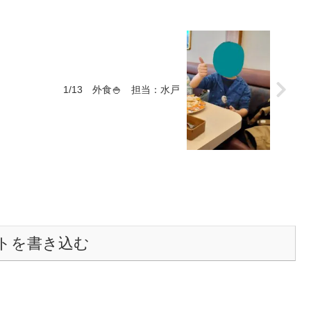
1/13 外食🍚 担当：水戸
トを書き込む