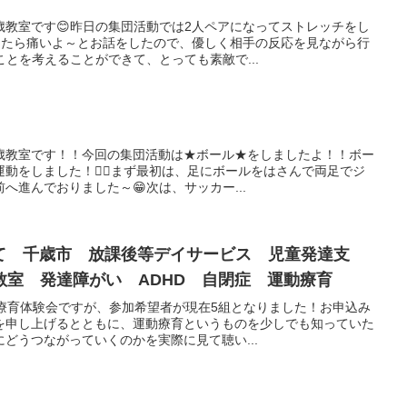
歳教室です😊昨日の集団活動では2人ペアになってストレッチをし
押したら痛いよ～とお話をしたので、優しく相手の反応を見ながら行
ことを考えることができて、とっても素敵で...
歳教室です！！今回の集団活動は★ボール★をしましたよ！！ボー
動をしました！🤸‍♂️まず最初は、足にボールをはさんで両足でジ
へ進んでおりました～😁次は、サッカー...
して 千歳市 放課後等デイサービス 児童発達支
教室 発達障がい ADHD 自閉症 運動療育
動療育体験会ですが、参加希望者が現在5組となりました！お申込み
を申し上げるとともに、運動療育というものを少しでも知っていた
どうつながっていくのかを実際に見て聴い...