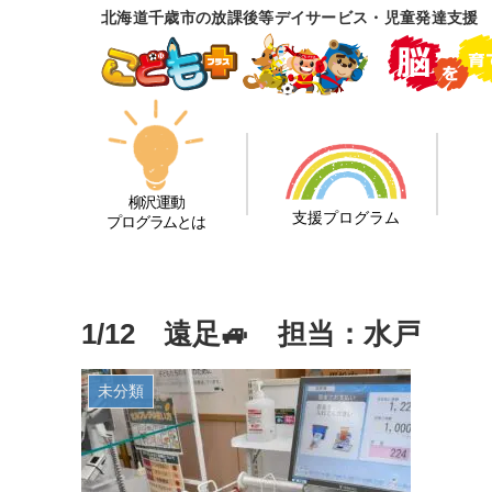
北海道千歳市の放課後等デイサービス・児童発達支援
柳沢運動
支援プログラム
プログラムとは
1/12 遠足🚙 担当：水戸
未分類