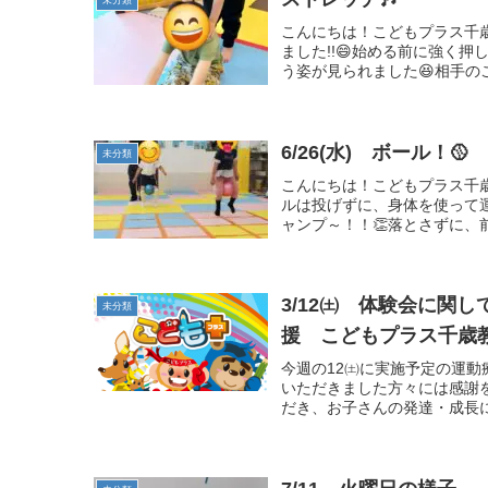
未分類
こんにちは！こどもプラス千
ました!!😄始める前に強く
う姿が見られました😆相手の
6/26(水) ボール！🥎
未分類
こんにちは！こどもプラス千
ルは投げずに、身体を使って運
ャンプ～！！👏落とさずに、前
3/12㈯ 体験会に関
未分類
援 こどもプラス千歳
今週の12㈯に実施予定の運
いただきました方々には感謝
だき、お子さんの発達・成長に