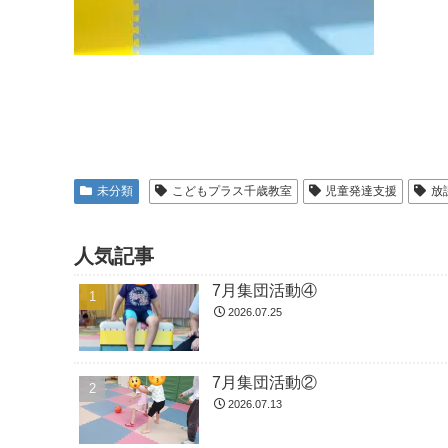
未分類
こどもプラス千歳教室
児童発達支援
放
人気記事
7月集団活動④
2026.07.25
7月集団活動②
2026.07.13