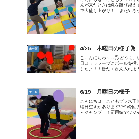
んが来たときは縄を跳び越え
で大盛り上がり！！またやろうね
4/25 木曜日の様子
未分類
こ～んにちわ～～🖐どうも、
日はフラフープにボールを投
したよ！！皆たくさん入れよう
6/19 月曜日の様子
未分類
こんにちは！こどもプラス千歳
曜日空きがあります!(^^)今
～ジャンプ！！応用編ではジャ