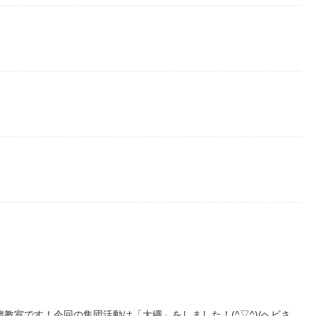
教室です！今回の集団活動は「大繩」をしました！(^▽^)/ヘビさ