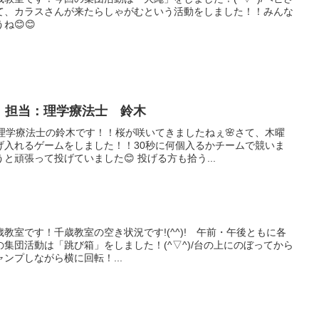
て、カラスさんが来たらしゃがむという活動をしました！！みんな
😊😊
🕺 担当：理学療法士 鈴木
理学療法士の鈴木です！！桜が咲いてきましたねぇ🌸さて、木曜
げ入れるゲームをしました！！30秒に何個入るかチームで競いま
と頑張って投げていました😊 投げる方も拾う...
教室です！千歳教室の空き状況です!(^^)! 午前・午後ともに各
回の集団活動は「跳び箱」をしました！(^▽^)/台の上にのぼってから
ンプしながら横に回転！...