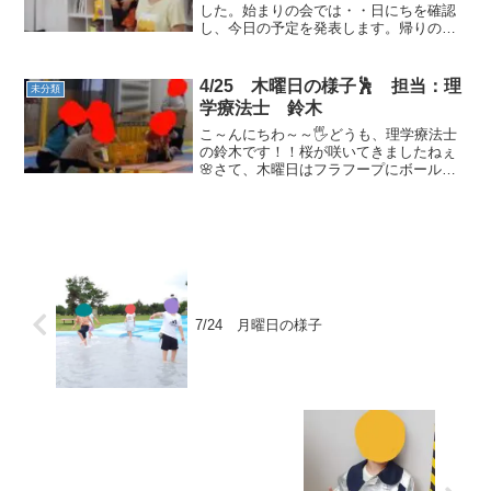
した。始まりの会では・・日にちを確認
し、今日の予定を発表します。帰りの会
では、一人ずつ名前を呼んでもらい、楽
しかったことを聞いていきます。「○○さ
ん」「○○くん」と一人一人の名前を呼び
4/25 木曜日の様子🕺 担当：理
未分類
ます。最後の挨拶をし...
学療法士 鈴木
こ～んにちわ～～🖐どうも、理学療法士
の鈴木です！！桜が咲いてきましたねぇ
🌸さて、木曜日はフラフープにボールを
投げ入れるゲームをしました！！30秒に
何個入るかチームで競いましたよ！！皆
たくさん入れようと頑張って投げていま
した😊 投げる方も拾う...
7/24 月曜日の様子