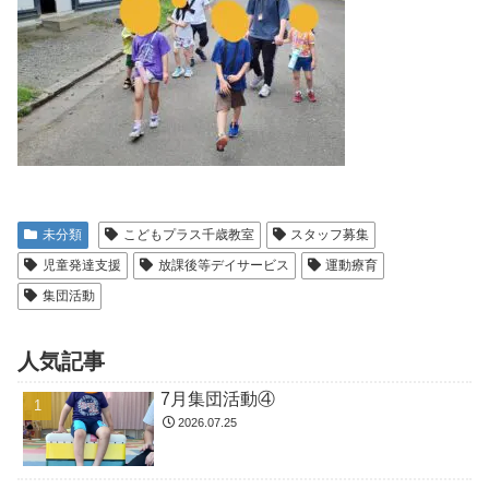
未分類
こどもプラス千歳教室
スタッフ募集
児童発達支援
放課後等デイサービス
運動療育
集団活動
人気記事
7月集団活動④
2026.07.25