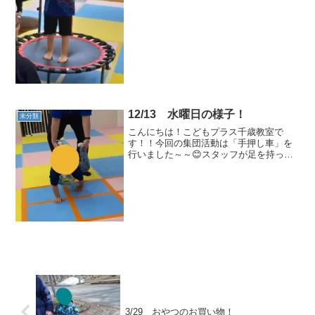
けで姿勢が良く...
12/13 水曜日の様子！
未分類
こんにちは！こどもプラス千歳教室で
す！！今回の集団活動は「手押し車」を
行いました～～😊スタッフが足を持って
～自分の手で支える運動をしました～✨
少し難しい運動でしたが、みんなが果敢
にチャレンジしていました～♪これからも
たっくさん運動していこう...
3/29 おやつのお買い物！