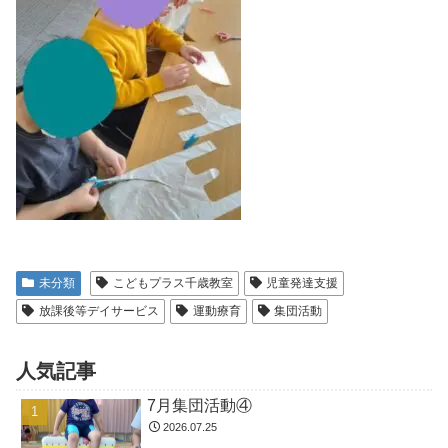
未分類
こどもプラス千歳教室
児童発達支援
放課後等デイサービス
運動療育
集団活動
人気記事
7月集団活動④
2026.07.25