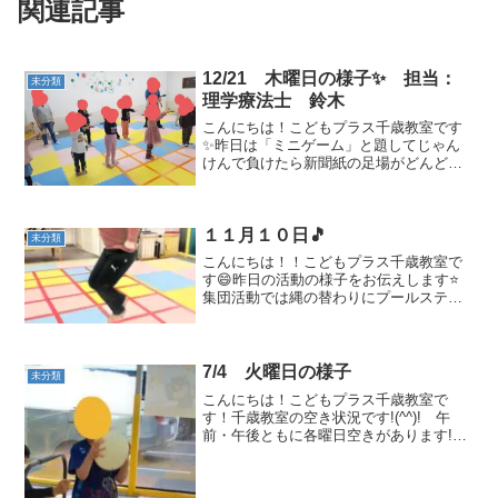
関連記事
12/21 木曜日の様子✨ 担当：
未分類
理学療法士 鈴木
こんにちは！こどもプラス千歳教室です
✨昨日は「ミニゲーム」と題してじゃん
けんで負けたら新聞紙の足場がどんどん
小さくなって落ちたら負けゲームをしま
した！！長いタイトルですが簡単に言う
と子供達には新聞紙を広げた足場に乗っ
１１月１０日🎵
てもらって先生とじゃんけ...
未分類
こんにちは！！こどもプラス千歳教室で
す😄昨日の活動の様子をお伝えします⭐
集団活動では縄の替わりにプールスティ
ックを２本つなげて跳んでみました！！
まずは床に置いて左右に１０回ジャン
プ！！😊そのあとは小波！！縄よりも見
やすいのでジャンプするタイ...
7/4 火曜日の様子
未分類
こんにちは！こどもプラス千歳教室で
す！千歳教室の空き状況です!(^^)! 午
前・午後ともに各曜日空きがあります!
(^^)今回の集団活動は「トランポリン」を
しました🤸実はトランポリンは姿勢を良
くすると言われていて、ジャンプするだ