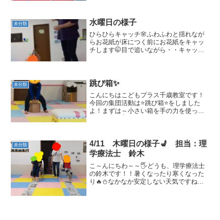
ばめを見ることができました～！！😚2回
目はつばめをしながら足の裏をぱちぱ
ち！！👣体勢をキープし...
水曜日の様子
未分類
ひらひらキャッチ🌸ふわふわと揺れなが
らお花紙が床につく前にお花紙をキャッ
チします🤭目で追いながら・・キャッ
チ！！うまくい取れた子も取れなかった
子も頑張っていました。最後はワニ歩き
🐊🐊だんだん上手になってきています。
積み重ねって大事ですね～～...
跳び箱✨
未分類
こんにちはこどもプラス千歳教室です！
今回の集団活動は⭐跳び箱⭐をしました
よ！まずは～小さい箱を手の力を使って
跳び越え！✋そのあとにある跳び箱に開
脚とびをしましたよ！🎶最初の箱で手を
使う運動をして、跳び箱を跳べるように
練習をしました👍 順番を...
4/11 木曜日の様子💺 担当：理
未分類
学療法士 鈴木
こ～んにちわ～～🖐どうも、理学療法士
の鈴木です！！暑くなったり寒くなった
り🔥⛄なかなか安定しない天気ですねぇ
😱さて、昨日は下肢運動をしました！！
長～い新聞紙を足でたぐり寄せるゲーム
です！！頑張れ！！ゴールまでもう少
し！！一生懸命長い新聞紙を...