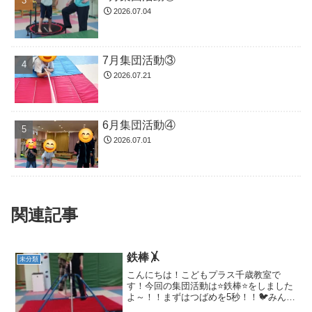
2026.07.04
7月集団活動③
2026.07.21
6月集団活動④
2026.07.01
関連記事
鉄棒🤸
未分類
こんにちは！こどもプラス千歳教室で
す！今回の集団活動は⭐鉄棒⭐をしました
よ～！！まずはつばめを5秒！！🐦みんな
姿勢をきっちり伸ばして～かっこいいつ