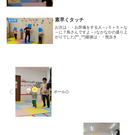
は上肢運動としてバドミントンのラケッ
トとボールを使ってボール運びをしまし
た！！バランス能力を鍛え...
素早くタッチ
未分類
お次は・・お辞儀をする人～♪５＋５＝な
～に？鳥さんですよ～♪なかなかの盛り上
がりでした(*^_^*)最後は・・熊歩き
ボール🥎