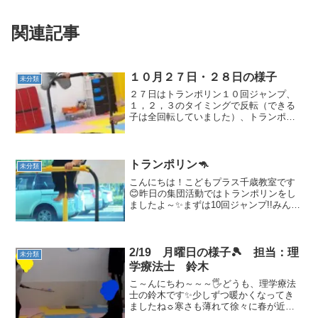
関連記事
１０月２７日・２８日の様子
未分類
２７日はトランポリン１０回ジャンプ、
１，２，３のタイミングで反転（できる
子は全回転していました）、トランポリ
ンでジャンプしながら🥎キャッチもしま
した。難易度が上がるにつれて子供たち
も不安気味でしたが、最後までチャレン
ジしていました🙄🙄 待っ...
トランポリン🦘
未分類
こんにちは！こどもプラス千歳教室です
😊昨日の集団活動ではトランポリンをし
ましたよ～✨まずは10回ジャンプ!!みんな
上手にできました👏😆その後はバンザイ
した状態でジャンプや横ジャンプ🤩最後
は久しぶりにフラッシュカードをしてみ
ました😄ジャンプし...
2/19 月曜日の様子🎾 担当：理
未分類
学療法士 鈴木
こ～んにちわ～～～🖐どうも、理学療法
士の鈴木です✨少しずつ暖かくなってき
ましたね☼寒さも薄れて徐々に春が近づ
いてるのかなと感じました🌸さて、昨日