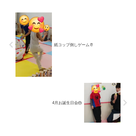
高さを出してみました...
紙コップ倒しゲーム🥛
4月お誕生日会🎂