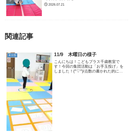
2026.07.21
関連記事
11/9 木曜日の様子
未分類
こんにちは！こどもプラス千歳教室で
す！今回の集団活動は「お手玉投げ」を
しました！(^▽^)/点数の書かれた的にお
手玉をホィ！と投げてみました～点数の
高い的を狙って、高得点を狙っていまし
た！😁😁楽しいミニゲームだったね！👍