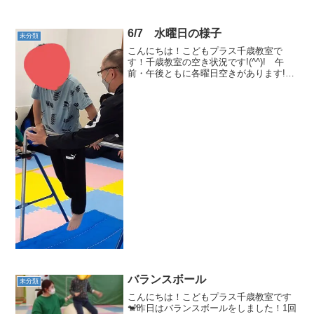
6/7 水曜日の様子
未分類
こんにちは！こどもプラス千歳教室で
す！千歳教室の空き状況です!(^^)! 午
前・午後ともに各曜日空きがあります!
(^^)今回の集団活動は「鉄棒」をしまし
た！😊「ツバメ」と「豚の丸焼き」をや
ってみました！みんな、オリジナルのや
り方で技を披露し...
バランスボール
未分類
こんにちは！こどもプラス千歳教室です
🐒昨日はバランスボールをしました！1回