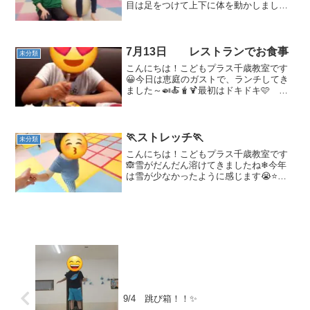
目は足をつけて上下に体を動かしまし
た。 2回目は足を床につけずにバランス
をとりましたよほとんどの子が職員と手
をつないだ状態でバランスをとりまし
た。片手を繋ぐでもバラン...
7月13日 レストランでお食事
未分類
こんにちは！こどもプラス千歳教室です
😀今日は恵庭のガストで、ランチしてき
ました～🍛🍝🧋🍹最初はドキドキ🩷 ソ
ワソワ💦まだかな～と待ち遠しい様子😙
ロボットネコに釘付けでした😍待ちに待
ったお子様ランチ😍😍😍美味しい～とパ
クパク食べて、完食🍛ドリ...
🏃ストレッチ🏃
未分類
こんにちは！こどもプラス千歳教室です
🙈雪がだんだん溶けてきましたね❄今年
は雪が少なかったように感じます😭⭐活
動の様子⭐ストレッチを行いました！！バ
ランス感覚や柔軟を鍛えましたよ🔥片脚
立ちでは、バランス感覚をとることが難
しい子は着いていない脚...
9/4 跳び箱！！✨