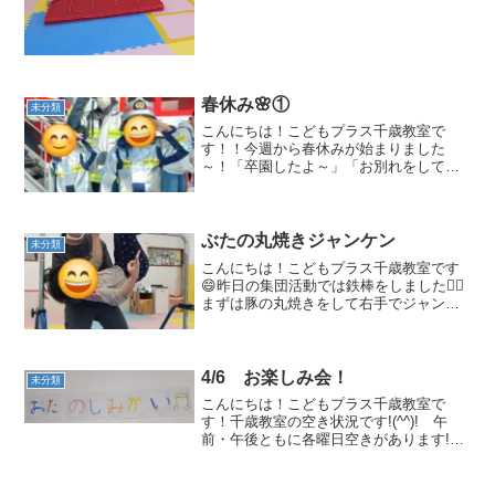
ました🏃コロコロしながら先生が笛を鳴
らしたら～「止まる」という運動をして
みましたが、み...
春休み🌸①
未分類
こんにちは！こどもプラス千歳教室で
す！！今週から春休みが始まりました
～！「卒園したよ～」「お別れをしてき
たよ」という言葉が聞こえました～😭さ
みしい気持ちもあると思いますが、新た
なる気持ちを持って前へ進んでいく子ど
もたちの姿が見られました！！...
ぶたの丸焼きジャンケン
未分類
こんにちは！こどもプラス千歳教室です
😄昨日の集団活動では鉄棒をしました🏋️‍♀️
まずは豚の丸焼きをして右手でジャンケ
ンをしてみましたよ！！足でしっかり挟
んでジャンケンすることが出来ていまし
た🤩手を離すのが怖いお友達は言葉でグ
ー、チョキ、パー...
4/6 お楽しみ会！
未分類
こんにちは！こどもプラス千歳教室で
す！千歳教室の空き状況です!(^^)! 午
前・午後ともに各曜日空きがあります!
(^^)今回は、「お楽しみ会！」この垂れ幕
は、こども達が描いてくれました！😊春
休み最後ということで、「お楽しみ会」