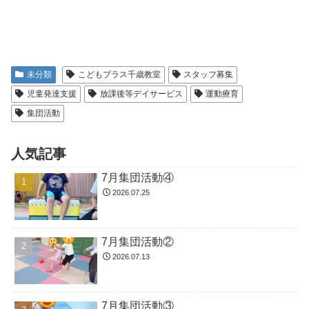
未分類
こどもプラス千歳教室
スタッフ募集
児童発達支援
放課後等デイサービス
運動療育
集団活動
人気記事
7月集団活動④
2026.07.25
7月集団活動②
2026.07.13
7月集団活動③