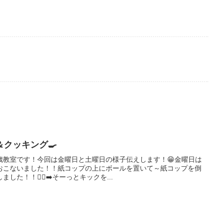
クッキング🍳
歳教室です！今回は金曜日と土曜日の様子伝えします！😁金曜日は
おこないました！！紙コップの上にボールを置いて～紙コップを倒
！！🏃‍♂️‍➡️そーっとキックを...