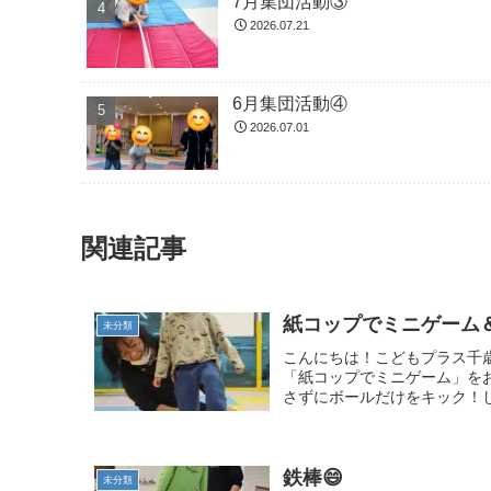
7月集団活動③
2026.07.21
6月集団活動④
2026.07.01
関連記事
紙コップでミニゲーム＆
未分類
こんにちは！こどもプラス千
「紙コップでミニゲーム」を
さずにボールだけをキック！しました
鉄棒😄
未分類