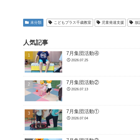
未分類
こどもプラス千歳教室
児童発達支援
放
人気記事
7月集団活動④
2026.07.25
7月集団活動②
2026.07.13
7月集団活動①
2026.07.04